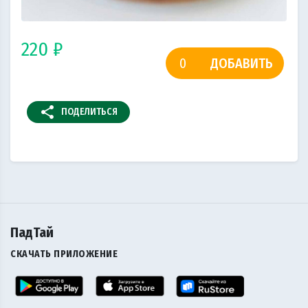
220 ₽
ДОБАВИТЬ
share
ПОДЕЛИТЬСЯ
ПадТай
СКАЧАТЬ ПРИЛОЖЕНИЕ