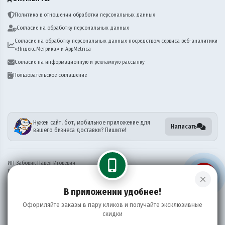
Политика в отношении обработки персональных данных
Согласие на обработку персональных данных
Согласие на обработку персональных данных посредством сервиса веб-аналитики
«Яндекс.Метрика» и AppMetrica
Согласие на информационную и рекламную рассылку
Пользовательское соглашение
Нужен сайт, бот, мобильное приложение для
Написать
вашего бизнеса доставки? Пишите!
phone_iphone
ИП Заборик Павел Игоревич
ИНН 381911006174
close
ОГРН 321385000106269
В приложении удобнее!
Информация на сайте носит справочный характер и не является публичной офертой
Оформляйте заказы в пару кликов и получайте эксклюзивные
©
2026 ПадТай
скидки