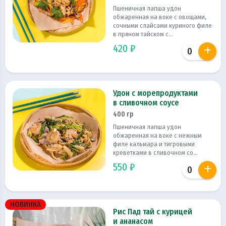
Пшеничная лапша удон
обжаренная на воке с овощами,
сочными слайсами куриного филе
в пряном тайском с...
420 ₽
Удон с морепродуктами
в сливочном соусе
400 гр
Пшеничная лапша удон
обжаренная на воке с нежным
филе кальмара и тигровыми
креветками в сливочном со...
550 ₽
НОВИНКА
Рис Пад тай с курицей
и ананасом