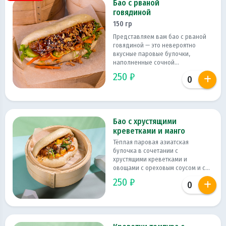
Бао с рваной
говядиной
150 гр
Представляем вам бао с рваной
говядиной — это невероятно
вкусные паровые булочки,
наполненные сочной...
250 ₽
Бао с хрустящими
креветками и манго
Тёплая паровая азиатская
булочка в сочетании с
хрустящими креветками и
овощами с ореховым соусом и с...
250 ₽