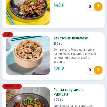
440 ₽
ХИТ
Азиатские пельмени
230 гр
Сочные китайские пельмени с
начинкой из говядины и лука в
сочетании с соусом спайси
кимчи....
420 ₽
НОВИНКА
Лапша харусаме с
курицей
400 гр
Стеклянная лапша харусаме и