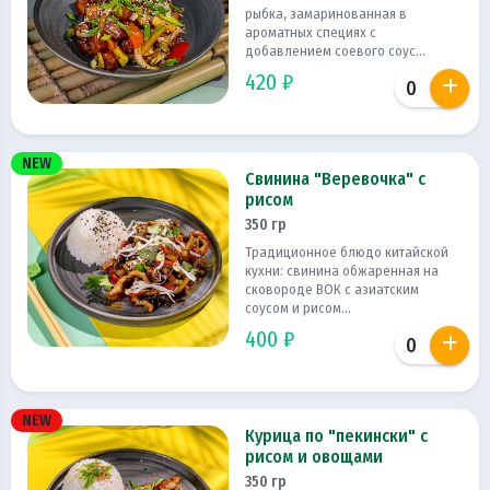
рыбка, замаринованная в
ароматных специях с
добавлением соевого соус...
420 ₽
NEW
Свинина "Веревочка" с
рисом
350 гр
Традиционное блюдо китайской
кухни: свинина обжаренная на
сковороде ВОК с азиатским
соусом и рисом...
400 ₽
NEW
Курица по "пекински" с
рисом и овощами
350 гр