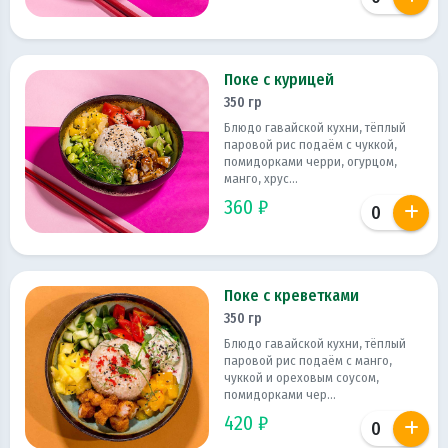
Поке с курицей
350 гр
Блюдо гавайской кухни, тёплый
паровой рис подаём с чуккой,
помидорками черри, огурцом,
манго, хрус...
360 ₽
Поке с креветками
350 гр
Блюдо гавайской кухни, тёплый
паровой рис подаём с манго,
чуккой и ореховым соусом,
помидорками чер...
420 ₽