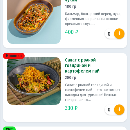
180 гр
Кальмар, болгарский перец, чука,
фирменная заправка на основе
орехового соуса...
400 ₽
Новинка
Салат с рваной
говядиной и
картофелем пай
200 гр
Салат с рваной говядиной и
картофелем пай — это настоящая
находка для гурманов! Нежная
говядина в со...
330 ₽
ХИТ