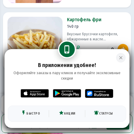
Картофель фри
140 гр
Вкусные брусочки картофеля,
обжаренные в масле...
220 ₽
phone_iphone
close
В приложении удобнее!
Оформляйте заказы в пару кликов и получайте эксклюзивные
скидки
Напитки
0
КОРЗИНА
0 ₽
ГЛАВНАЯ
ВОЙТИ
Лимонад Цитрусовый
300 мл
flash_on
star
notifications_active
БЫСТРО
АКЦИИ
СТАТУСЫ
200 ₽
Используя сервис, вы принимаете условия использования и
ПРИНЯТЬ
соглашаетесь на работу метрических систем. Подробнее
здесь