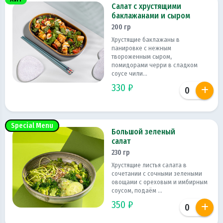
Салат с хрустящими
баклажанами и сыром
200 гр
Хрустящие баклажаны в
панировке с нежным
твороженным сыром,
помидорами черри в сладком
соусе чили...
330 ₽
Special Menu
Большой зеленый
салат
230 гр
Хрустящие листья салата в
сочетании с сочными зелеными
овощами с ореховым и имбирным
соусом, подаём ...
350 ₽