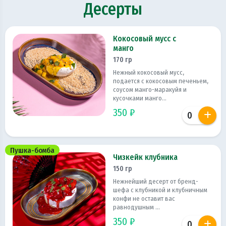
Десерты
Кокосовый мусс с
манго
170 гр
Нежный кокосовый мусс,
подается с кокосовым печеньем,
соусом манго-маракуйя и
кусочками манго...
350 ₽
Пушка-бомба
Чизкейк клубника
150 гр
Нежнейший десерт от бренд-
шефа с клубникой и клубничным
конфи не оставит вас
равнодушным ...
350 ₽