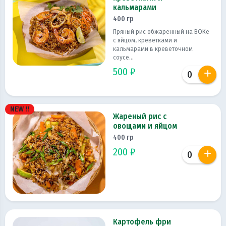
кальмарами
400 гр
Пряный рис обжаренный на ВОКе
с яйцом, креветками и
кальмарами в креветочном
соусе...
500 ₽
NEW !!
Жареный рис с
овощами и яйцом
400 гр
200 ₽
Картофель фри