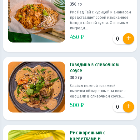
350 гр
Рис Пад Тай с курицей и ананасом
представляет собой изысканное
блюдо тайской кухни. Основным
ингреди...
450 ₽
Говядина в сливочном
соусе
300 гр
Слайсы нежной говяжьей
вырезки обжаренные на воке с
овощами в сливочном соусе....
500 ₽
Рис жаренный с
креветками и