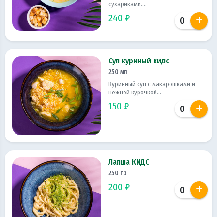
сухариками....
240 ₽
Суп куриный кидс
250 мл
Куринный суп с макарошками и
нежной курочкой...
150 ₽
Лапша КИДС
250 гр
200 ₽