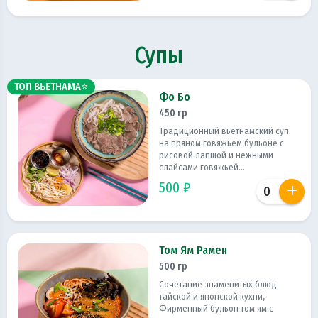
Супы
ТОП ВЬЕТНАМА⭐
Фо Бо
450 гр
Традиционный вьетнамский суп
на пряном говяжьем бульоне с
рисовой лапшой и нежными
слайсами говяжьей...
500 ₽
Том Ям Рамен
500 гр
Сочетание знаменитых блюд
тайской и японской кухни,
Фирменный бульон том ям с