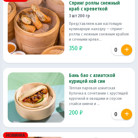
Спринг роллы снежный
краб с креветкой
3 шт 200 гр
Представляем вам настоящую
кулинарную находку — спринг-
роллы с нежным снежным крабом
и сочными креве...
350 ₽
Бань бао с азиатской
курицей хой син
Тёплая паровая азиатская
булочка в сочетании с хрустящей
курочкой и овощами и соусом
спайси кимчи и ...
200 ₽
НОВИНКА