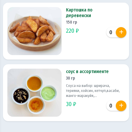
Картошка по
деревенски
150 гр
220 ₽
соус в ассортименте
30 гр
Соуса на выбор: шрирача,
терияки, хойсин, кетчуп,васаби,
манго-маракуйя,...
30 ₽