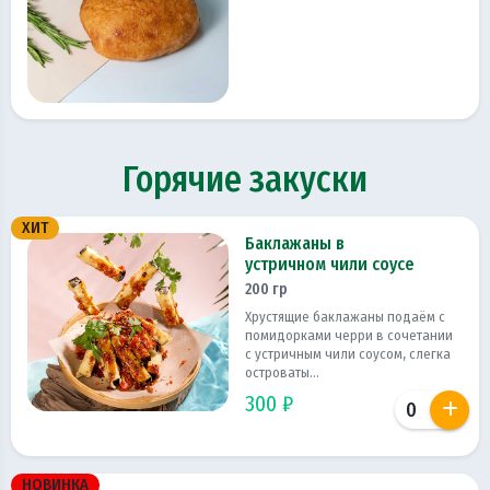
Горячие закуски
ХИТ
Баклажаны в
устричном чили соусе
200 гр
Хрустящие баклажаны подаём с
помидорками черри в сочетании
с устричным чили соусом, слегка
островаты...
300 ₽
НОВИНКА