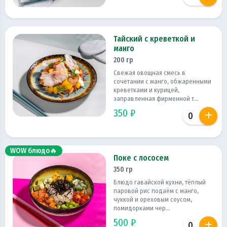
Тайский с креветкой и
манго
200 гр
Свежая овощная смесь в
сочетании с манго, обжаренными
креветками и курицей,
заправленная фирменной т...
350 ₽
WOW блюдо🔥
Поке с лососем
350 гр
Блюдо гавайской кухни, тёплый
паровой рис подаём с манго,
чуккой и ореховым соусом,
помидорками чер...
500 ₽