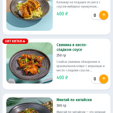
Кальмар на подушке из риса с
соусом имбирно-кунжутном...
400 ₽
ХИТ КИТАЯ🔥
Свинина в кисло-
сладком соусе
250 гр
Слайсы свинины обжареные в
крахмальном кляре с морковью и
кисло-сладким соусом....
400 ₽
Минтай по китайски
300 гр
Минтай по-китайски — это нежная