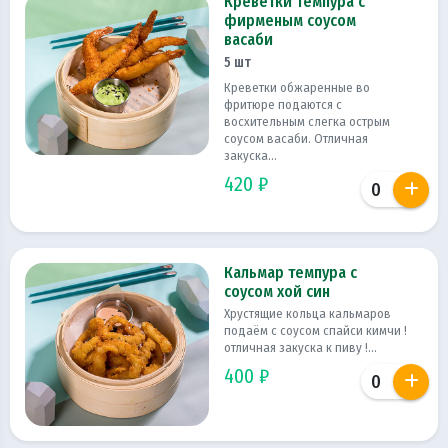
Креветки темпура с
фирменым соусом
васаби
5 шт
Креветки обжаренные во
фритюре подаются с
восхительным слегка острым
соусом васаби. Отличная
закуска...
420 ₽
Кальмар темпура с
соусом хой син
Хрустящие кольца кальмаров
подаём с соусом спайси кимчи !
отличная закуска к пиву !...
400 ₽