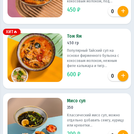
кокосовым молоком, под...
450 ₽
ХИТ🔥
Том Ям
450 гр
Популярный Тайский суп на
основе фирменного бульона с
кокосовым молоком, нежным
филе кальмара и тигр...
600 ₽
Мисо суп
350
Классический мисо суп, можно
отдельно добавить семгу, курицу
или креветки...
200 ₽