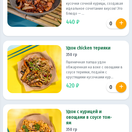
кусочки сочной курицы, создавая
идеальное сочетание вкусов! Это
блюдо — ...
440 ₽
Удон chicken терияки
350 гр
Пшеничная лапша удон
обжаренная на воке с овощами в
соусе терияки, подаём с
хрустящими кусочками кур...
420 ₽
Удон с курицей и
овощами в соусе том-
ям
350 гр