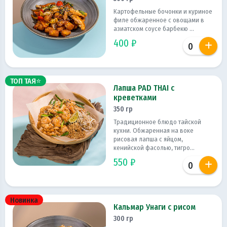
Картофельные бочонки и куриное
филе обжаренное с овощами в
азиатском соусе барбекю ...
400 ₽
ТОП ТАЯ⭐
Лапша PAD THAI с
креветками
350 гр
Традиционное блюдо тайской
кухни. Обжаренная на воке
рисовая лапша с яйцом,
кенийской фасолью, тигро...
550 ₽
Новинка
Кальмар Унаги с рисом
300 гр