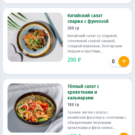
Китайский салат
спаржа с фунчозой
200 гр
Китайский салат со спаржей,
стеклянной соевой лапшой,
сладкой морковью, болгарским
перцем и хрустящи...
200 ₽
Тёплый салат с
креветками и
кальмарами
180 гр
Свежие листья салата с
кенийской фасолью в сочетании с
обжаренными тигровыми
креветками и филе нежно...