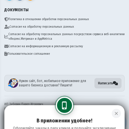
ДОКУМЕНТЫ
Политика в отношении обработки персональных данных
Согласие на обработку персональных данных
Согласие на обработку персональных данных посредством сервиса веб-аналитики
«Яндекс.Метрика» и AppMetrica
Согласие на информационную и рекламную рассылку
Пользовательское соглашение
Нужен сайт, бот, мобильное приложение для
Написать
вашего бизнеса доставки? Пишите!
phone_iphone
ИП Заборик Павел Игоревич
ИНН 381911006174
close
ОГРН 321385000106269
В приложении удобнее!
Информация на сайте носит справочный характер и не является публичной офертой
Оформляйте заказы в пару кликов и получайте эксклюзивные