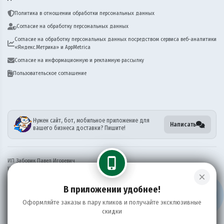
Политика в отношении обработки персональных данных
Согласие на обработку персональных данных
Согласие на обработку персональных данных посредством сервиса веб-аналитики
«Яндекс.Метрика» и AppMetrica
Согласие на информационную и рекламную рассылку
Пользовательское соглашение
Нужен сайт, бот, мобильное приложение для
Написать
вашего бизнеса доставки? Пишите!
phone_iphone
ИП Заборик Павел Игоревич
ИНН 381911006174
close
ОГРН 321385000106269
В приложении удобнее!
Информация на сайте носит справочный характер и не является публичной офертой
Оформляйте заказы в пару кликов и получайте эксклюзивные
©
2026 ПадТай
скидки