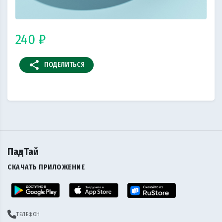
240 ₽
share
ПОДЕЛИТЬСЯ
ПадТай
СКАЧАТЬ ПРИЛОЖЕНИЕ
ТЕЛЕФОН